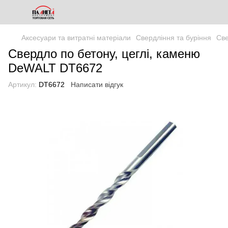
Аксесуари та витратні матеріали
Свердління та буріння
Св
Свердло по бетону, цеглі, каменю
DeWALT DT6672
Артикул:
DT6672
Написати відгук