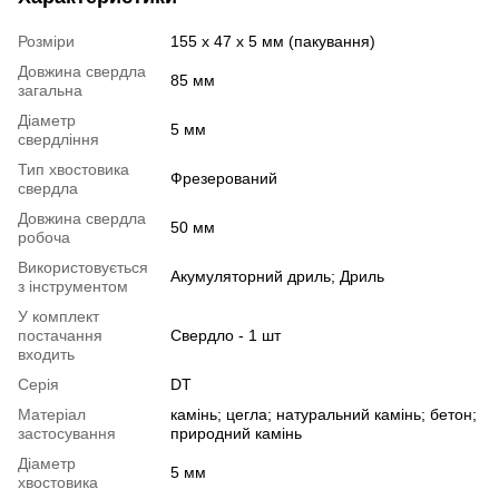
Розміри
155 х 47 х 5 мм (пакування)
Довжина свердла
85 мм
загальна
Діаметр
5 мм
свердління
Тип хвостовика
Фрезерований
свердла
Довжина свердла
50 мм
робоча
Використовується
Акумуляторний дриль; Дриль
з інструментом
У комплект
постачання
Свердло - 1 шт
входить
Серія
DT
Матеріал
камінь; цегла; натуральний камінь; бетон;
застосування
природний камінь
Діаметр
5 мм
хвостовика