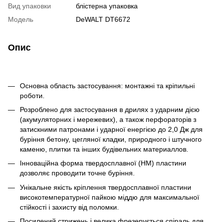
Вид упаковки
блістерна упаковка
Модель
DeWALT DT6672
Опис
Основна область застосування: монтажні та кріпильні
роботи.
Розроблено для застосування в дрилях з ударним дією
(акумуляторних і мережевих), а також перфораторів з
затискними патронами і ударної енергією до 2,0 Дж для
буріння бетону, цегляної кладки, природного і штучного
каменю, плитки та інших будівельних материаллов.
Інноваційна форма твердосплавної (НМ) пластини
дозволяє проводити точне буріння.
Унікальне якість кріплення твердосплавної пластини
високотемпературної пайкою міддю для максимальної
стійкості і захисту від поломки.
Посилений стрижень і велика фрезерується спіраль для