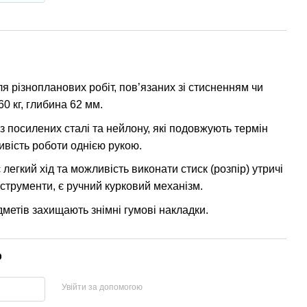
 різнопланових робіт, пов’язаних зі стисненням чи
0 кг, глибина 62 мм.
з посилених сталі та нейлону, які подовжують термін
ивість роботи однією рукою.
легкий хід та можливість виконати стиск (розпір) утричі
нструменти, є ручний курковий механізм.
метів захищають знімні гумові накладки.
р
Увійти за допомогою