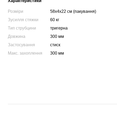
Характеристики
Розміри
58х4х22 см (пакування)
Зусилля стяжки
60 кг
Тип струбцини
тригерна
Довжина
300 мм
Застосування
стиск
Макс. захоплення
300 мм