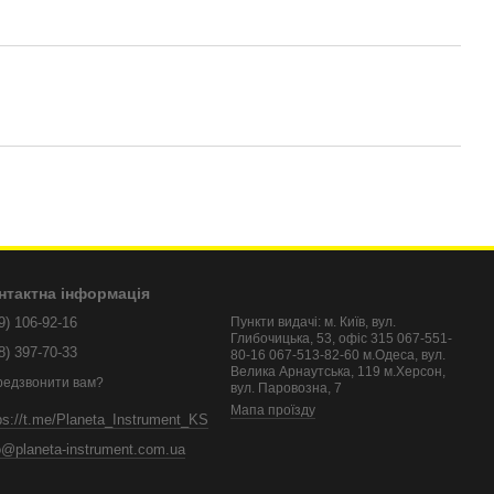
нтактна інформація
9) 106-92-16
Пункти видачі: м. Київ, вул.
Глибочицька, 53, офіс 315 067-551-
8) 397-70-33
80-16 067-513-82-60 м.Одеса, вул.
Велика Арнаутська, 119 м.Херсон,
редзвонити вам?
вул. Паровозна, 7
Мапа проїзду
ps://t.me/Planeta_Instrument_KS
o@planeta-instrument.com.ua