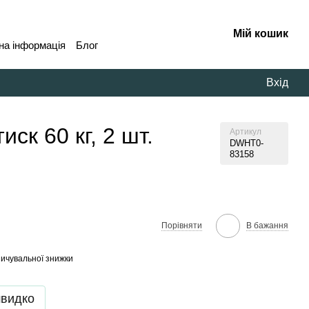
Мій кошик
на інформація
Блог
Вхід
ск 60 кг, 2 шт.
Артикул
DWHT0-
83158
В бажання
Порівняти
ичувальної знижки
швидко