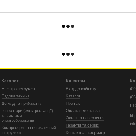
Каталог
Клієнтам
Ко
Електроінструмент
Вхід до кабінету
(09
Садова техніка
Каталог
(06
Догляд та прибирання
Про нас
Пе
Генератори (електростанції)
Оплата і доставка
htt
та системи
Обмін та повернення
енергозбереження
inf
Гарантія та сервіс
Компресори та пневматичний
інструмент
Контактна інформація