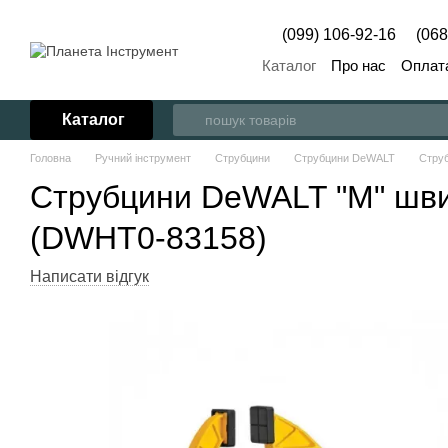
Перейти до основного контенту
(099) 106-92-16
(068
Каталог
Про нас
Оплата
Каталог
Головна
Ручний інструмент
Струбцини
Струбцини DeWALT
Струб
Струбцини DeWALT "M" швидк
(DWHT0-83158)
Написати відгук