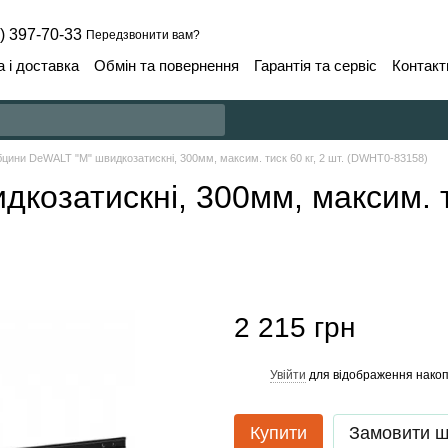
) 397-70-33
Передзвонити вам?
 і доставка
Обмін та повернення
Гарантія та сервіс
Контакт
цини DeWALT "M" швидкозатискні, 300мм, максим. тиск 60 кг, 2 шт. (DWHT0-83158)
озатискні, 300мм, максим. ти
2 215 грн
Увійти
для відображення накоп
%
Купити
Замовити 