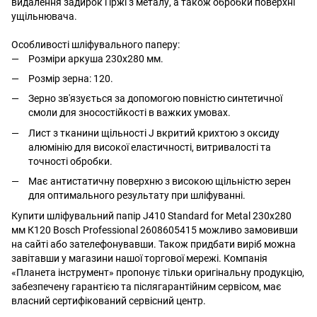
видалення задирок і іржі з металу, а також обробки поверхні
ущільнювача.
Особливості шліфувального паперу:
Розміри аркуша 230x280 мм.
Розмір зерна: 120.
Зерно зв'язується за допомогою повністю синтетичної
смоли для зносостійкості в важких умовах.
Лист з тканини щільності J вкритий крихтою з оксиду
алюмінію для високої еластичності, витривалості та
точності обробки.
Має антистатичну поверхню з високою щільністю зерен
для оптимального результату при шліфуванні.
Купити шліфувальний папір J410 Standard for Metal 230x280
мм К120 Bosch Professional 2608605415 можливо замовивши
на сайті або зателефонувавши. Також придбати виріб можна
завітавши у магазини нашої торгової мережі. Компанія
«Планета інструмент» пропонує тільки оригінальну продукцію,
забезпечену гарантією та післягарантійним сервісом, має
власний сертифікований сервісний центр.