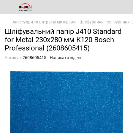
Аксесуари та витратні матеріали
Шліфування, полірування, 
Шліфувальний папір J410 Standard
for Metal 230x280 мм К120 Bosch
Professional (2608605415)
Артикул:
2608605415
Написати відгук