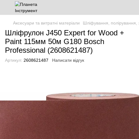
Аксесуари та витратні матеріали
Шліфування, полірування, 
Шліфрулон J450 Expert for Wood +
Paint 115мм 50м G180 Bosch
Professional (2608621487)
Артикул:
2608621487
Написати відгук