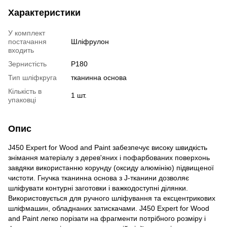
Характеристики
У комплект
постачання
Шліфрулон
входить
Зернистість
P180
Тип шліфкруга
тканинна основа
Кількість в
1 шт.
упаковці
Опис
J450 Expert for Wood and Paint забезпечує високу швидкість
знімання матеріалу з дерев'яних і пофарбованих поверхонь
завдяки використанню корунду (оксиду алюмінію) підвищеної
чистоти. Гнучка тканинна основа з J-тканини дозволяє
шліфувати контурні заготовки і важкодоступні ділянки.
Використовується для ручного шліфування та ексцентрикових
шліфмашин, обладнаних затискачами. J450 Expert for Wood
and Paint легко порізати на фрагменти потрібного розміру і