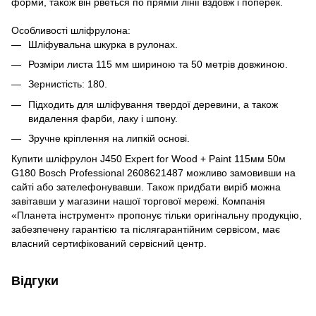
форми, також він рветься по прямій лінії вздовж і поперек.
Особливості шліфрулона:
Шліфувальна шкурка в рулонах.
Розміри листа 115 мм шириною та 50 метрів довжиною.
Зернистість: 180.
Підходить для шліфування твердої деревини, а також
видалення фарби, лаку і шпону.
Зручне кріплення на липкій основі.
Купити шліфрулон J450 Expert for Wood + Paint 115мм 50м
G180 Bosch Professional 2608621487 можливо замовивши на
сайті або зателефонувавши. Також придбати виріб можна
завітавши у магазини нашої торгової мережі. Компанія
«Планета інструмент» пропонує тільки оригінальну продукцію,
забезпечену гарантією та післягарантійним сервісом, має
власний сертифікований сервісний центр.
Відгуки