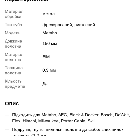
Матеріал
метал
обробки
Тип зуба
фрезерований; рифлений
Модель
Metabo
Довжина
150 мм
полотна
Матеріал
BiM
полотна
Товщина
0.9 мм
полотна
Кількість
Да
предметів
Опис
Підходить для Metabo, AEG, Black & Decker, Bosch, DeWalt,
Flex, Hitachi, Milwaukee, Porter Cable, Skil...
Подручні, гнучкі, пиляльні полотна до шабельних пилок
товщина <1,0 мм