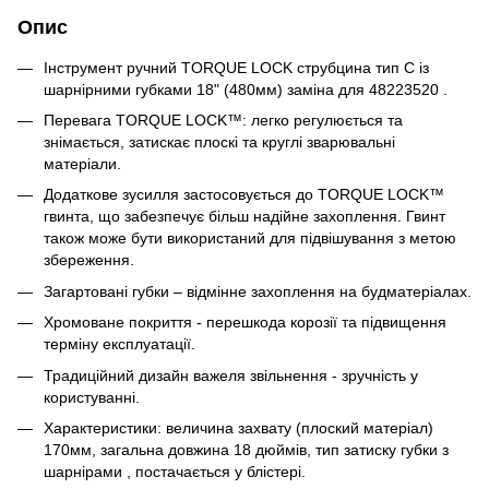
Опис
Інструмент ручний TORQUE LOCK струбцина тип С із
шарнірними губками 18" (480мм) заміна для 48223520 .
Перевага TORQUE LOCK™: легко регулюється та
знімається, затискає плоскі та круглі зварювальні
матеріали.
Додаткове зусилля застосовується до TORQUE LOCK™
гвинта, що забезпечує більш надійне захоплення. Гвинт
також може бути використаний для підвішування з метою
збереження.
Загартовані губки – відмінне захоплення на будматеріалах.
Хромоване покриття - перешкода корозії та підвищення
терміну експлуатації.
Традиційний дизайн важеля звільнення - зручність у
користуванні.
Характеристики: величина захвату (плоский матеріал)
170мм, загальна довжина 18 дюймів, тип затиску губки з
шарнірами , постачається у блістері.