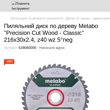
Аксесуари та витратні матеріали
Диски та чашки
Циркулярн
Пиляльний диск по дереву Metabo
"Precision Cut Wood - Classic"
216x30x2.4, z40 wz 5°neg
Артикул:
628060000
Написати відгук
−22%