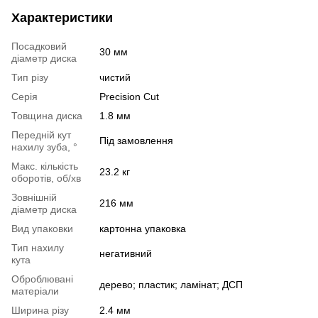
Характеристики
Посадковий
30 мм
діаметр диска
Тип різу
чистий
Серія
Precision Cut
Товщина диска
1.8 мм
Передній кут
Під замовлення
нахилу зуба, °
Макс. кількість
23.2 кг
оборотів, об/хв
Зовнішній
216 мм
діаметр диска
Вид упаковки
картонна упаковка
Тип нахилу
негативний
кута
Оброблювані
дерево; пластик; ламінат; ДСП
матеріали
Ширина різу
2.4 мм