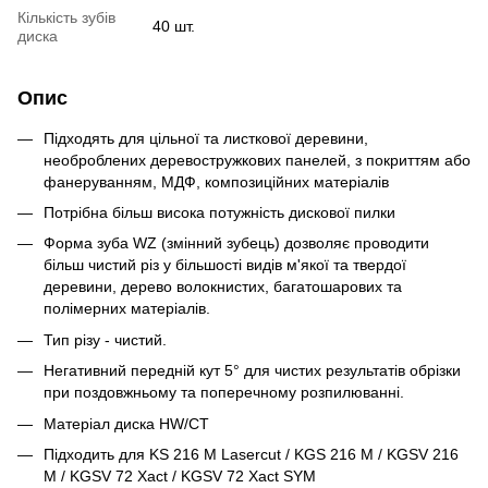
Кількість зубів
40 шт.
диска
Опис
Підходять для цільної та листкової деревини,
необроблених деревостружкових панелей, з покриттям або
фанеруванням, МДФ, композиційних матеріалів
Потрібна більш висока потужність дискової пилки
Форма зуба WZ (змінний зубець) дозволяє проводити
більш чистий різ у більшості видів м'якої та твердої
деревини, дерево волокнистих, багатошарових та
полімерних матеріалів.
Тип різу - чистий.
Негативний передній кут 5° для чистих результатів обрізки
при поздовжньому та поперечному розпилюванні.
Матеріал диска HW/CT
Підходить для KS 216 M Lasercut / KGS 216 M / KGSV 216
M / KGSV 72 Xact / KGSV 72 Xact SYM