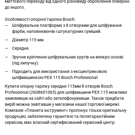
миттєвого переходу від одного різновиду оброблення поверхні
до іншого.
Особливості опорної тарілки Bosch:
Шліфувальна платформа з 8 отворами для шліфування
фарби, наповнювачів і штукатурних сумішей.
Діаметр 115 мм.
Середня.
Зручне кріплення шліфувальних кругів на велкро основі
(під липучку).
Підходить для використання з ексцентриковою
шліфмашинкою PEX 115 Bosch Professional.
Купити опорну тарілку середня 115мм 8 отворів Bosch
Professional (2608601065) для шліфмашини PEX 115 можливо
замовивши на сайті або зателефонувавши. Також придбати
виріб можна завітавши у магазини нашої торгової мережі.
Компанія «Планета інструмент» пропонує тільки оригінальну
продукцію, забезпечену гарантією та післягарантійним
сервісом, має власний сертифікований сервісний центр.