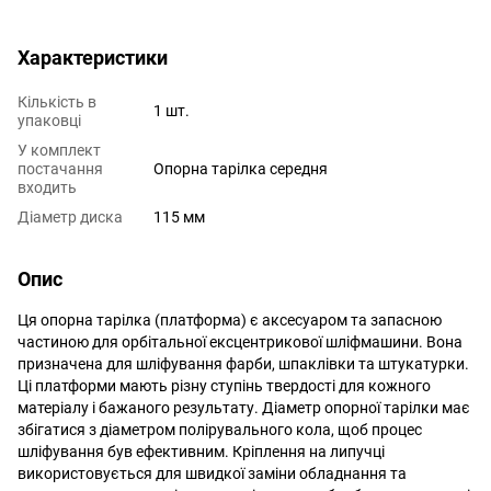
Характеристики
Кількість в
1 шт.
упаковці
У комплект
постачання
Опорна тарілка середня
входить
Діаметр диска
115 мм
Опис
Ця опорна тарілка (платформа) є аксесуаром та запасною
частиною для орбітальної ексцентрикової шліфмашини. Вона
призначена для шліфування фарби, шпаклівки та штукатурки.
Ці платформи мають різну ступінь твердості для кожного
матеріалу і бажаного результату. Діаметр опорної тарілки має
збігатися з діаметром полірувального кола, щоб процес
шліфування був ефективним. Кріплення на липучці
використовується для швидкої заміни обладнання та