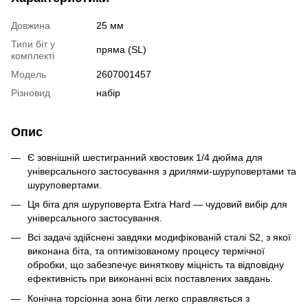
Довжина
25 мм
Типи біт у
пряма (SL)
комплекті
Модель
2607001457
Різновид
набір
Опис
Є зовнішній шестигранний хвостовик 1/4 дюйма для
універсального застосування з дрилями-шуруповертами та
шуруповертами.
Ця біта для шуруповерта Extra Hard — чудовий вибір для
універсального застосування.
Всі задачі здійснені завдяки модифікованій сталі S2, з якої
виконана біта, та оптимізованому процесу термічної
обробки, що забезпечує виняткову міцність та відповідну
ефективність при виконанні всіх поставлених завдань.
Конічна торсіонна зона біти легко справляється з