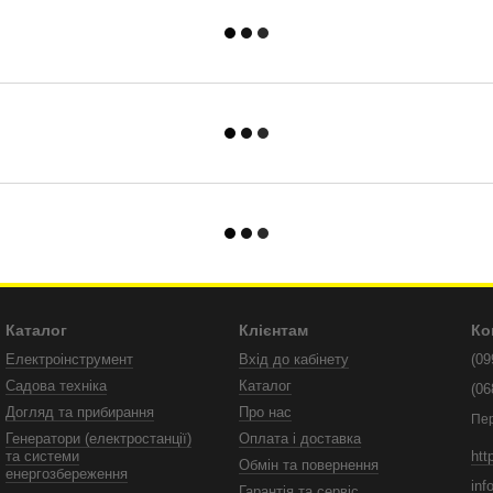
Каталог
Клієнтам
Ко
Електроінструмент
Вхід до кабінету
(09
Садова техніка
Каталог
(06
Догляд та прибирання
Про нас
Пе
Генератори (електростанції)
Оплата і доставка
htt
та системи
Обмін та повернення
енергозбереження
inf
Гарантія та сервіс