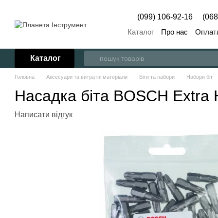
Перейти до основного контенту
(099) 106-92-16
(068
Каталог
Про нас
Оплата
Каталог
Головна
Аксесуари та витратні матеріали
Біти та набори
Набори біт
Насадка біта BOSCH Extra H
Написати відгук