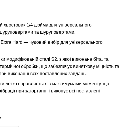
й хвостовик 1/4 дюйма для універсального
-шуруповертами та шуруповертами.
Extra Hard — чудовий вибір для універсального
яки модифікованій сталі S2, з якої виконана біта, та
ермічної обробки, що забезпечує виняткову міцність та
при виконанні всіх поставлених завдань.
іти легко справляється з максимумами моменту, що
вібрації при загортанні і виконує всі поставлені
р