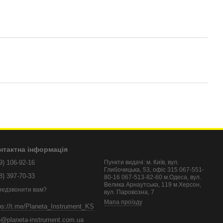
нтактна інформація
9) 106-92-16
Пункти видачі: м. Київ, вул.
Глибочицька, 53, офіс 315 067-551-
8) 397-70-33
80-16 067-513-82-60 м.Одеса, вул.
Велика Арнаутська, 119 м.Херсон,
редзвонити вам?
вул. Паровозна, 7
Мапа проїзду
ps://t.me/Planeta_Instrument_KS
o@planeta-instrument.com.ua