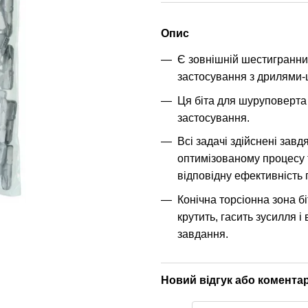
Опис
Є зовнішній шестигранни
застосування з дрилями
Ця біта для шуруповерта 
застосування.
Всі задачі здійснені завд
оптимізованому процесу т
відповідну ефективність 
Конічна торсіонна зона б
крутить, гасить зусилля і 
завдання.
Новий відгук або комента