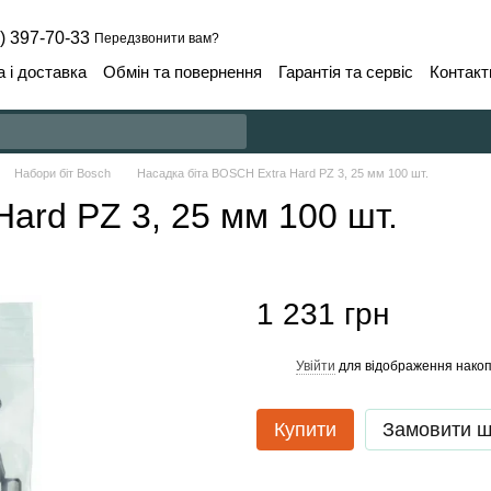
) 397-70-33
Передзвонити вам?
 і доставка
Обмін та повернення
Гарантія та сервіс
Контакт
Набори біт Bosch
Насадка біта BOSCH Extra Hard PZ 3, 25 мм 100 шт.
ard PZ 3, 25 мм 100 шт.
1 231 грн
Увійти
для відображення накоп
%
Купити
Замовити 