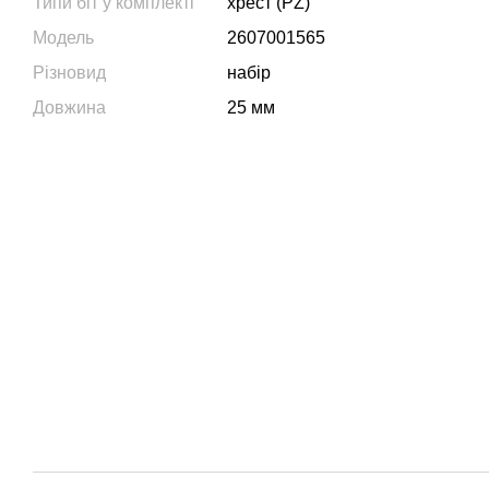
Типи біт у комплекті
хрест (PZ)
Модель
2607001565
Різновид
набір
Довжина
25 мм