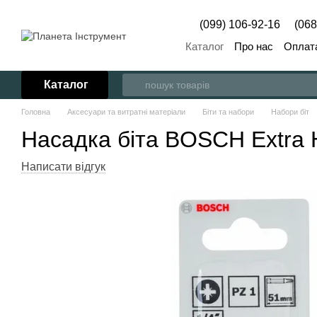
Перейти до основного контенту
(099) 106-92-16
(068
Каталог
Про нас
Оплата
Каталог
Головна
Аксесуари та витратні матеріали
Біти та набори
Набори біт
Насадка біта BOSCH Extra H
Написати відгук