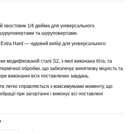
й хвостовик 1/4 дюйма для універсального
-шуруповертами та шуруповертами.
Extra Hard — чудовий вибір для універсального
яки модифікованій сталі S2, з якої виконана біта, та
ермічної обробки, що забезпечує виняткову міцність та
при виконанні всіх поставлених завдань.
іти легко справляється з максимумами моменту, що
вібрації при загортанні і виконує всі поставлені
р