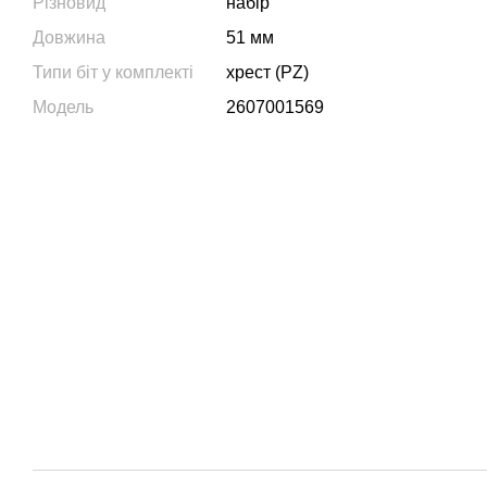
Різновид
набір
Довжина
51 мм
Типи біт у комплекті
хрест (PZ)
Модель
2607001569