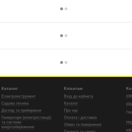
Каталог
Клієнтам
Ко
Електроінструмент
Вхід до кабінету
(09
Садова техніка
Каталог
(06
Догляд та прибирання
Про нас
Пе
Генератори (електростанції)
Оплата і доставка
htt
та системи
Обмін та повернення
енергозбереження
inf
Гарантія та сервіс