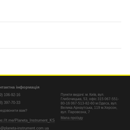
нтактна інформація
9) 106-92-16
Пункти видачі: м. Київ, вул.
Глибочицька, 53, офіс 315 067-551-
8) 397-70-33
80-16 067-513-82-60 м.Одеса, вул.
Велика Арнаутська, 119 м.Херсон,
редзвонити вам?
вул. Паровозна, 7
Мапа проїзду
ps://t.me/Planeta_Instrument_KS
o@planeta-instrument.com.ua