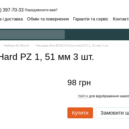
) 397-70-33
Передзвонити вам?
 і доставка
Обмін та повернення
Гарантія та сервіс
Контакт
Набори біт Bosch
Насадка біта BOSCH Extra Hard PZ 1, 51 мм 3 шт.
ard PZ 1, 51 мм 3 шт.
98 грн
Увійти
для відображення накоп
%
Купити
Замовити 