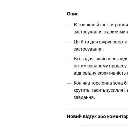
Опис
Є зовнішній шестигранни
застосування з дрилями
Ця біта для шуруповерта 
застосування.
Всі задачі здійснені завд
оптимізованому процесу т
відповідну ефективність 
Конічна торсіонна зона б
крутить, гасить зусилля і 
завдання.
Новий відгук або комента