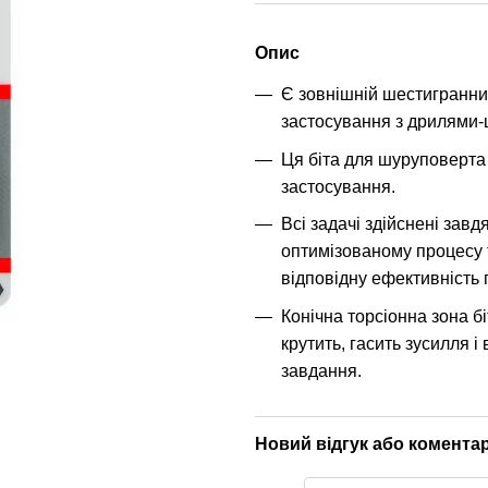
Опис
Є зовнішній шестигранни
застосування з дрилями
Ця біта для шуруповерта 
застосування.
Всі задачі здійснені завд
оптимізованому процесу т
відповідну ефективність 
Конічна торсіонна зона б
крутить, гасить зусилля і 
завдання.
Новий відгук або комента