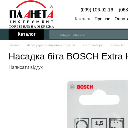
Перейти до основного контенту
(099) 106-92-16
(068
Каталог
Про нас
Оплата
Каталог
Головна
Аксесуари та витратні матеріали
Біти та набори
Набори біт
Насадка біта BOSCH Extra H
Написати відгук