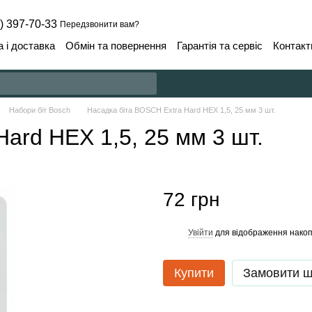
) 397-70-33
Передзвонити вам?
 і доставка
Обмін та повернення
Гарантія та сервіс
Контакт
Набори біт Bosch
Насадка біта BOSCH Extra Hard HEX 1,5, 25 мм 3 шт.
ard HEX 1,5, 25 мм 3 шт.
72 грн
Увійти
для відображення накоп
%
Купити
Замовити 