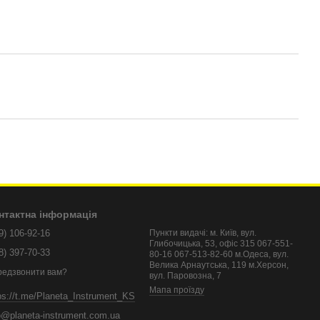
нтактна інформація
9) 106-92-16
Пункти видачі: м. Київ, вул.
Глибочицька, 53, офіс 315 067-551-
8) 397-70-33
80-16 067-513-82-60 м.Одеса, вул.
Велика Арнаутська, 119 м.Херсон,
редзвонити вам?
вул. Паровозна, 7
Мапа проїзду
ps://t.me/Planeta_Instrument_KS
o@planeta-instrument.com.ua