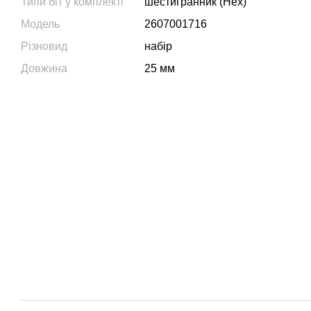
Типи біт у комплекті
шестигранник (Hex)
Модель
2607001716
Різновид
набір
Довжина
25 мм