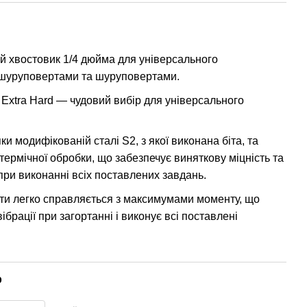
й хвостовик 1/4 дюйма для універсального
-шуруповертами та шуруповертами.
Extra Hard — чудовий вибір для універсального
яки модифікованій сталі S2, з якої виконана біта, та
ермічної обробки, що забезпечує виняткову міцність та
при виконанні всіх поставлених завдань.
іти легко справляється з максимумами моменту, що
вібрації при загортанні і виконує всі поставлені
р