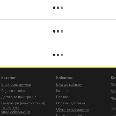
Каталог
Клієнтам
Ко
Електроінструмент
Вхід до кабінету
(09
Садова техніка
Каталог
(06
Догляд та прибирання
Про нас
Пе
Генератори (електростанції)
Оплата і доставка
htt
та системи
Обмін та повернення
енергозбереження
inf
Гарантія та сервіс