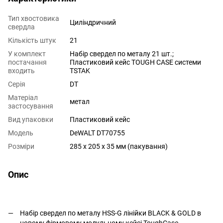
Тип хвостовика
Циліндричний
свердла
Кількість штук
21
У комплект
Набір свердел по металу 21 шт.;
постачання
Пластиковий кейс TOUGH CASE системи
входить
TSTAK
Серія
DT
Матеріал
метал
застосування
Вид упаковки
Пластиковий кейс
Модель
DeWALT DT70755
Розміри
285 х 205 х 35 мм (пакування)
Опис
Набір свердел по металу HSS-G лінійки BLACK & GOLD в
новому фірмовому модульному кейсі ToughCase.