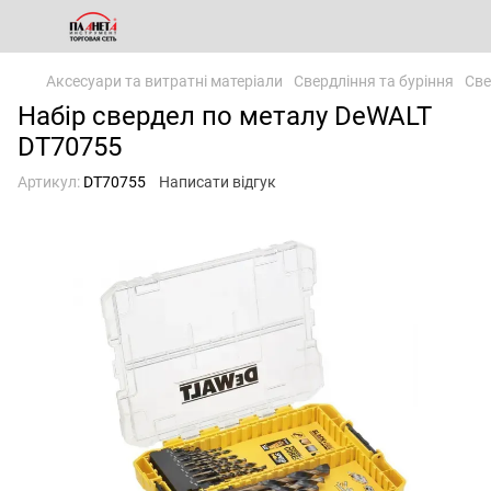
Аксесуари та витратні матеріали
Свердління та буріння
Све
Набір свердел по металу DeWALT
DT70755
Артикул:
DT70755
Написати відгук