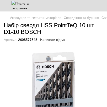
Аксесуари та витратні матеріали
Свердління та буріння
Св
Набір свердл HSS PointTeQ 10 шт
D1-10 BOSCH
Артикул:
2608577348
Написати відгук