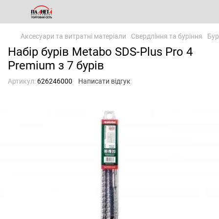
Аксесуари та витратні матеріали
Свердління та буріння
Бур
Набір бурів Metabo SDS-Plus Pro 4
Premium з 7 бурів
Артикул:
626246000
Написати відгук