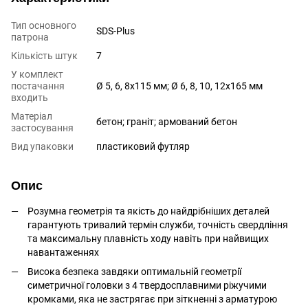
Тип основного
SDS-Plus
патрона
Кількість штук
7
У комплект
постачання
Ø 5, 6, 8x115 мм; Ø 6, 8, 10, 12x165 мм
входить
Матеріал
бетон; граніт; армований бетон
застосування
Вид упаковки
пластиковий футляр
Опис
Розумна геометрія та якість до найдрібніших деталей
гарантують тривалий термін служби, точність свердління
та максимальну плавність ходу навіть при найвищих
навантаженнях
Висока безпека завдяки оптимальній геометрії
симетричної головки з 4 твердосплавними ріжучими
кромками, яка не застрягає при зіткненні з арматурою