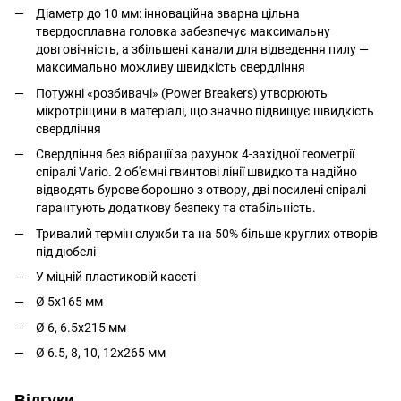
Діаметр до 10 мм: інноваційна зварна цільна
твердосплавна головка забезпечує максимальну
довговічність, а збільшені канали для відведення пилу —
максимально можливу швидкість свердління
Потужні «розбивачі» (Power Breakers) утворюють
мікротріщини в матеріалі, що значно підвищує швидкість
свердління
Свердління без вібрації за рахунок 4-західної геометрії
спіралі Vario. 2 об'ємні гвинтові лінії швидко та надійно
відводять бурове борошно з отвору, дві посилені спіралі
гарантують додаткову безпеку та стабільність.
Тривалий термін служби та на 50% більше круглих отворів
під дюбелі
У міцній пластиковій касеті
Ø 5x165 мм
Ø 6, 6.5x215 мм
Ø 6.5, 8, 10, 12x265 мм
Відгуки