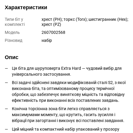
Характеристики
Типи біт у
хрест (PH); торкс (Torx); шестигранник (Hex);
комплекті
хрест (PZ)
Модель
2607002568
Різновид
набір
Опис
Ця біта для шуруповерта Extra Hard — чудовий вибір для
універсального застосування.
Всі задачі здійснені завдяки модифікованій сталі S2, з якої
виконана біта, та оптимізованому процесу термічної
обробки, що забезпечує виняткову міцність та відповідну
ефективність при виконанні всіх поставлених завдань.
Конічна торсіонна зона біти легко справляється з
максимумами моменту, що крутить, гасить зусилля і
вібрації при загортанні і виконує всі поставлені завдання.
Цей міцний та компактний набір упакований у прозору