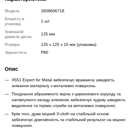
Модель
2608606718
Кількість в
1 шт.
упаковці
Зовнішній
125 мм
діаметр диска
Розміри
125 x 125 x 15 мм (упаковка)
Зернистість
Р80
Опис
X551 Expert for Metal забезпечує вражаючу швидкість
знімання матеріалу з металевих поверхонь.
Поєднання абразивного зерна з цирконієвого корунду та
напівпухкого оксиду алюмінію забезпечує чудову швидкість
видалення та термін служби на металевих поверхнях.
Крім того, дуже міцний X-cloth на стабільній основі
забезпечує довговічність та стабільний результат на міцних
поверхнях.