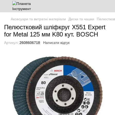
Аксесуари та витратні матеріали
Диски та чашки
Пелюстков
Пелюстковий шліфкруг X551 Expert
for Metal 125 мм K80 кут. BOSCH
Артикул:
2608606718
Написати відгук