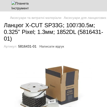
Аксесуари та витратні матеріали
Аксесуари для ланцюгових
Ланцюг X-CUT SP33G; 100'/30.5м;
0.325" Pixel; 1.3мм; 1852DL (5816431-
01)
Артикул:
5816431-01
Написати відгук