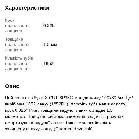
Характеристики
Крок
пиляльного
0.325"
ланцюга
Товщина
пиляльного
1.3 мм
ланцюга
Кількість зубів
пиляльного
1852
ланцюга, шт
Опис
Цей ланцюг в бухті X-CUT SP33G має довжину 100'/30.5м. Цей
виріб має 1852 ланку (1852DL), профіль зуба напів долото,
крок 0.325" Pixel, товщина ведучої ланки складає 1,3
міліметра. Присутня система зниження віддачі за рахунок
амортизуючої ведучої ланки. Також має особливість -
захищену ведучу ланку (Guarded drive link).