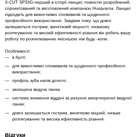
X-CUT SP33G-перший в історії ланцюг, повністю розроблений,
спроектований та виготовлений компанією Husqvarna. Ланцюг
підходить для вимогливих споживачів та щоденного
професійного використання. Завдяки тому, що довго
залишається гострим, винятковій міцності, низькому
розтягуванню та високій ефективності різання він робить вашу
роботу по розпилюванню якіснішою ніж будь -коли.
Особливості:
в бухті;
для вимогливих споживачів та щоденного професійного
використання;
профіль зуба напів долото;
захищена ведуча ланка.
система зниження віддачі за рахунок амортизуючої ведучої
ланки;
довго залишається гострим, винятково міцний, низьке
розтягуванню та висока ефективність різання.
Відгуки