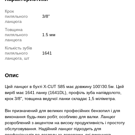
Крок
пиляльного
3/8"
ланцюга
Товщина
пиляльного
1.5 мм
ланцюга
Кількість зубів
пиляльного
1641
ланцюга, шт
Опис
Цей ланцюг в бухті X-CUT S85 має довжину 100'/30.5м. Цей
виріб має 1641 ланку (1641DL), профіль зуба напівдолото,
крок 3/8", товщина ведучої ланки складає 1,5 міліметра.
Він призначений для великих професійних бензопил і для
виконання будь-яких робіт, особливо для валки. Ланцюг
розроблений з акцентом на високу продуктивність і простоту
обслуговування. Надійний ланцюг підходить для
професіоналів по догляду за деревами, які виконують