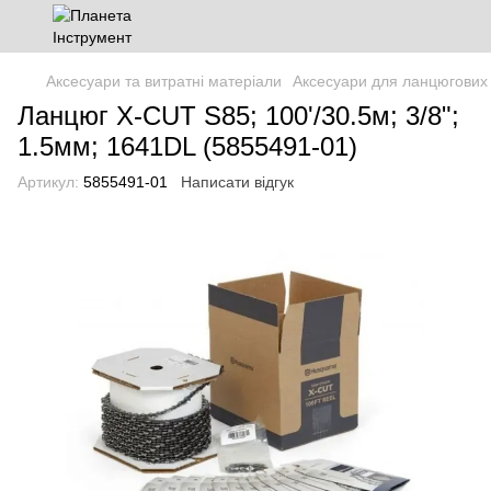
Аксесуари та витратні матеріали
Аксесуари для ланцюгових
Ланцюг X-CUT S85; 100'/30.5м; 3/8";
1.5мм; 1641DL (5855491-01)
Артикул:
5855491-01
Написати відгук