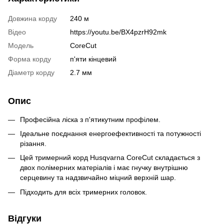
Довжина корду
240 м
Відео
https://youtu.be/BX4pzrH92mk
Модель
CoreCut
Форма корду
п'яти кінцевий
Діаметр корду
2.7 мм
Опис
Професійна ліска з п'ятикутним профілем.
Ідеальне поєднання енергоефективності та потужності
різання.
Цей тримерний корд Husqvarna CoreCut складається з
двох полімерних матеріалів і має гнучку внутрішню
серцевину та надзвичайно міцний верхній шар.
Підходить для всіх тримерних головок.
Відгуки