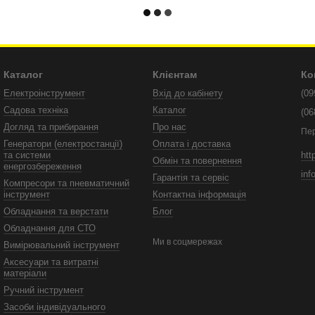
Каталог
Клієнтам
Ко
Електроінструмент
Вхід до кабінету
(09
Садова техніка
Каталог
(06
Догляд та прибирання
Про нас
Пе
Генератори (електростанції)
Оплата і доставка
htt
та системи
Обмін та повернення
енергозбереження
inf
Гарантія та сервіс
Компресори та пневматичний
інструмент
Контактна інформація
Обладнання та верстати
Блог
Обладнання для СТО
Ми в соцмережах
Вимірювальний інструмент
Аксесуари та витратні
матеріали
Ручний інструмент
Засоби індивідуального