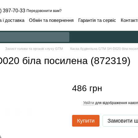
) 397-70-33
Передзвонити вам?
 і доставка
Обмін та повернення
Гарантія та сервіс
Контакт
Захист голови та органів слуху GTM
Каска будівельна GTM SH-D020 біла посил
020 біла посилена (872319)
486 грн
Увійти
для відображення накоп
%
Купити
Замовити 