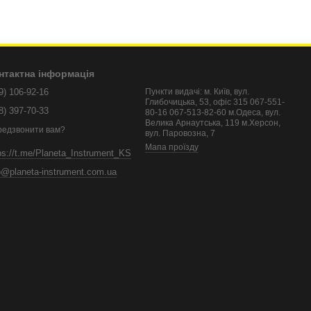
нтактна інформація
9) 106-92-16
Пункти видачі: м. Київ, вул.
Глибочицька, 53, офіс 315 067-551-
8) 397-70-33
80-16 067-513-82-60 м.Одеса, вул.
Велика Арнаутська, 119 м.Херсон,
редзвонити вам?
вул. Паровозна, 7
Мапа проїзду
ps://t.me/Planeta_Instrument_KS
o@planeta-instrument.com.ua