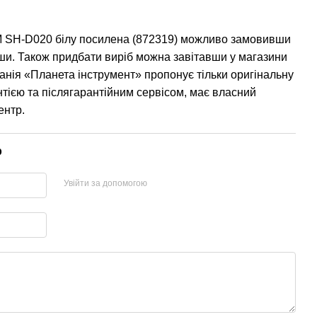
M SH-D020 білу посилена (872319) можливо замовивши
ши. Також придбати виріб можна завітавши у магазини
анія «Планета інструмент» пропонує тільки оригінальну
тією та післягарантійним сервісом, має власний
ентр.
р
Увійти за допомогою