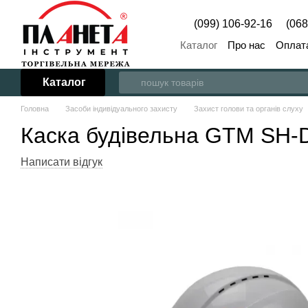
Перейти до основного контенту
(099) 106-92-16
(068
Каталог
Про нас
Оплата
Каталог
Головна
Засоби індивідуального захисту
Захист голови та органів слуху
Каска будівельна GTM SH-D
Написати відгук