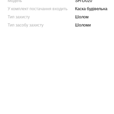
Модель
SH-D020
У комплект постачання входить
Каска будівельна
Тип захисту
Шолом
Тип засобу захисту
Шоломи