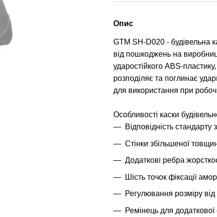
Опис
GTM SH-D020 - будівельна ка
від пошкоджень на виробницт
ударостійкого ABS-пластику,
розподіляє та поглинає удар
для використання при робочи
Особливості каски будівель
Відповідність стандарту 
Стінки збільшеної товщи
Додаткові ребра жорсткос
Шість точок фіксації амор
Регулювання розміру від 
Ремінець для додаткової ф