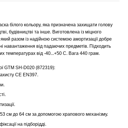
ска білого кольору, яка призначена захищати голову
ві, будівництві та інше. Виготовлена із міцного
 який разом із надійною системою амортизації добре
ні навантаження від падаючих предметів. Підходить
х температурах від -40...+50 С. Вага 440 грам.
ної GTM SH-D020 (872319):
захисту CE EN397.
ни.
ті.
тизації.
53 см до 64 см за допомогою храпового механізму.
іксації на підборідді.