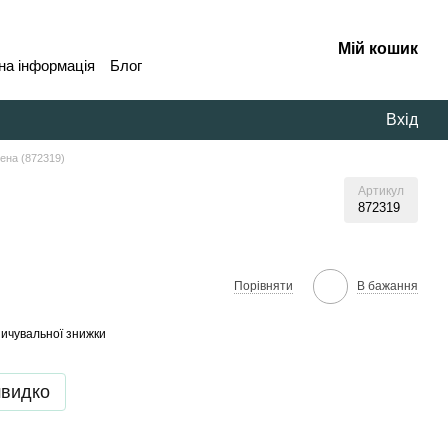
Мій кошик
на інформація
Блог
Вхід
ена (872319)
Артикул
872319
В бажання
Порівняти
ичувальної знижки
швидко