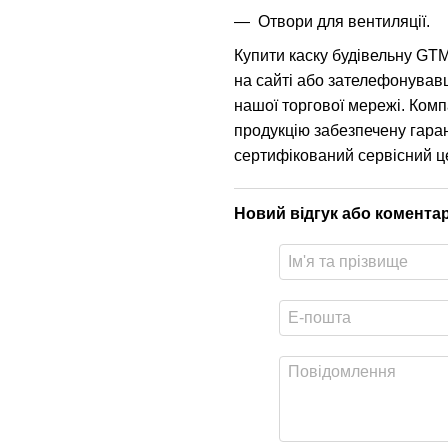
Отвори для вентиляції.
Купити каску будівельну GT
на сайті або зателефонував
нашої торгової мережі. Комп
продукцію забезпечену гаран
сертифікований сервісний ц
Новий відгук або комента