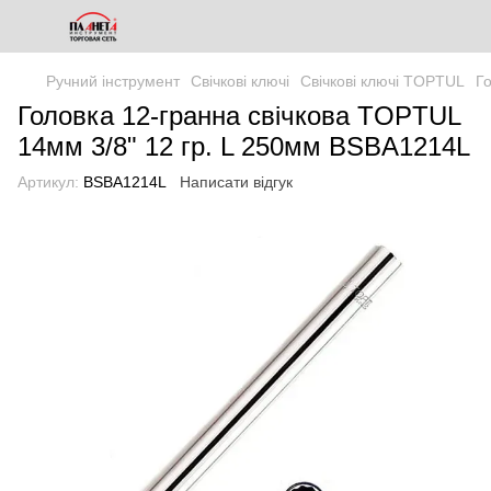
Ручний інструмент
Свічкові ключі
Свічкові ключі TOPTUL
Г
Головка 12-гранна свічкова TOPTUL
14мм 3/8" 12 гр. L 250мм BSBA1214L
Артикул:
BSBA1214L
Написати відгук