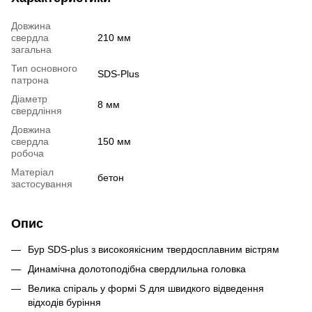
Довжина
свердла
210 мм
загальна
Тип основного
SDS-Plus
патрона
Діаметр
8 мм
свердління
Довжина
свердла
150 мм
робоча
Матеріал
бетон
застосування
Опис
Бур SDS-plus з високоякісним твердосплавним вістрям
Динамічна долотоподібна свердлильна головка
Велика спіраль у формі S для швидкого відведення
відходів буріння