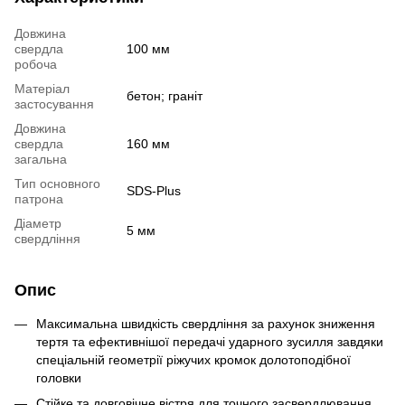
Довжина
свердла
100 мм
робоча
Матеріал
бетон; граніт
застосування
Довжина
свердла
160 мм
загальна
Тип основного
SDS-Plus
патрона
Діаметр
5 мм
свердління
Опис
Максимальна швидкість свердління за рахунок зниження
тертя та ефективнішої передачі ударного зусилля завдяки
спеціальній геометрії ріжучих кромок долотоподібної
головки
Стійке та довговічне вістря для точного засвердлювання