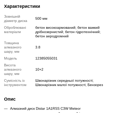
Характеристики
Зовнішній
500 мм
діаметр диска
Оброблювані
бетон високоармований; бетон важкий
матеріали
дрібнозернистий; бетон гідротехнічний;
бетон аеродромний
Товщина
алмазного
3.8
шару, мм
Модель
12385055031
Висота
алмазного
10+2
шару, мм
Сумісність із
Швонарізник середньої потужності;
інструментом
Швонарізник малої потужності; Бензорез
Опис
Алмазний диск Distar 1A1RSS C3W Meteor