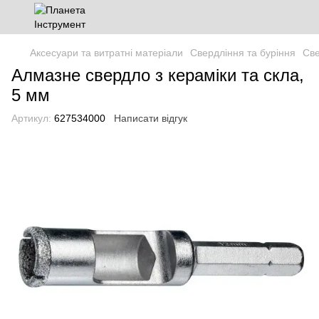
Аксесуари та витратні матеріали
Свердління та буріння
Св
Алмазне свердло з кераміки та скла,
5 мм
Артикул:
627534000
Написати відгук