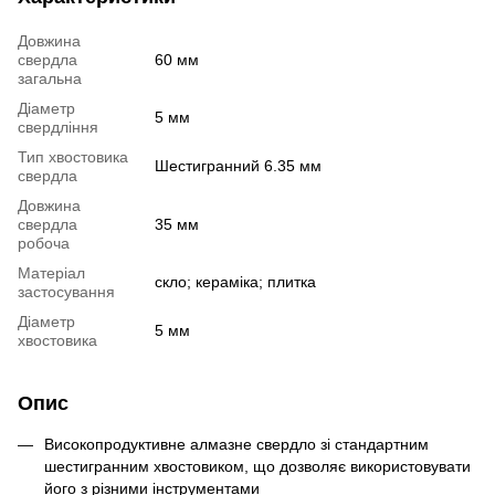
Довжина
свердла
60 мм
загальна
Діаметр
5 мм
свердління
Тип хвостовика
Шестигранний 6.35 мм
свердла
Довжина
свердла
35 мм
робоча
Матеріал
скло; кераміка; плитка
застосування
Діаметр
5 мм
хвостовика
Опис
Високопродуктивне алмазне свердло зі стандартним
шестигранним хвостовиком, що дозволяє використовувати
його з різними інструментами