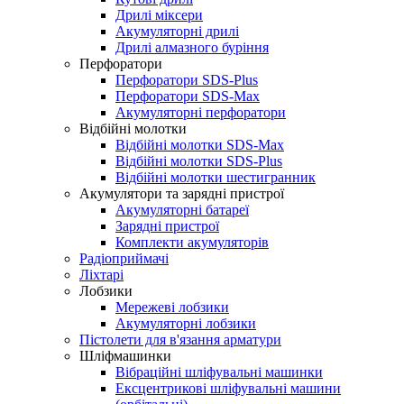
Дрилі міксери
Акумуляторні дрилі
Дрилі алмазного буріння
Перфоратори
Перфоратори SDS-Plus
Перфоратори SDS-Max
Акумуляторні перфоратори
Відбійні молотки
Відбійні молотки SDS-Max
Відбійні молотки SDS-Plus
Відбійні молотки шестигранник
Акумулятори та зарядні пристрої
Акумуляторні батареї
Зарядні пристрої
Комплекти акумуляторів
Радіоприймачі
Ліхтарі
Лобзики
Мережеві лобзики
Акумуляторні лобзики
Пістолети для в'язання арматури
Шліфмашинки
Вібраційні шліфувальні машинки
Ексцентрикові шліфувальні машини