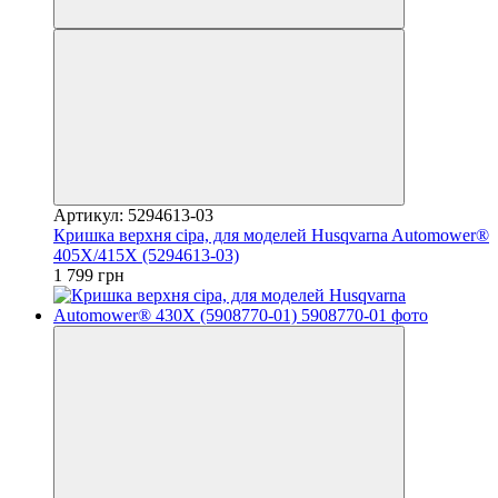
Артикул: 5294613-03
Кришка верхня сіра, для моделей Husqvarna Automower®
405Х/415Х (5294613-03)
1 799 грн