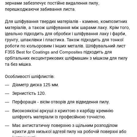
зернами забезпечує постійне видалення пилу,
перешкоджаючи забивання листа.
Для шліфування твердих матеріалів - каменю, композитних
матеріалів, а також шліфування між шарами лаку. Крім того,
ідеально підходить для обробки і шліфування лаку і фарби,
грунту, шпаклівки і пластика. Також підходить для тонкої
роботи по кольоровим і інших металів. Шліфувальний лист
F355 Best for Coatings and Composites підходить для
орбітальних ексцентрикових шліфмашин з мішком для пилу
та без мішка.
Особливості шліфлистів:
Діаметр диска 125 мм.
Зернистість 120.
Перфорація - вісім отворів для відведення пилу.
Високоякісні аркуші з крихтою з карбіду кремнію
шліфують матеріали із професійною точністю.
Має антистатичну поверхню з щільним розподілом
крихти для низької адгезії пилу на робочій поверхні або