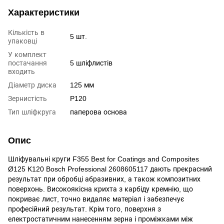
Характеристики
Кількість в
5 шт.
упаковці
У комплект
постачання
5 шліфлистів
входить
Діаметр диска
125 мм
Зернистість
P120
Тип шліфкруга
паперова основа
Опис
Шліфувальні круги F355 Best for Coatings and Composites
Ø125 К120 Bosch Professional 2608605117 дають прекрасний
результат при обробці абразивних, а також композитних
поверхонь. Високоякісна крихта з карбіду кремнію, що
покриває лист, точно видаляє матеріал і забезпечує
професійний результат. Крім того, поверхня з
електростатичним нанесенням зерна і проміжками між