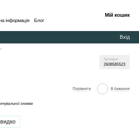
Мій кошик
на інформація
Блог
Вхід
H
Артикул
2608585523
В бажання
Порівняти
ичувальної знижки
швидко