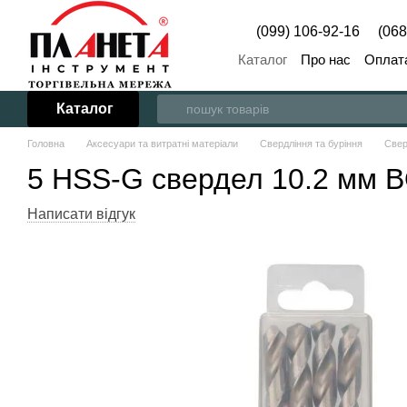
Перейти до основного контенту
(099) 106-92-16
(068
Каталог
Про нас
Оплата
Каталог
Головна
Аксесуари та витратні матеріали
Свердління та буріння
Све
5 HSS-G свердел 10.2 мм
Написати відгук