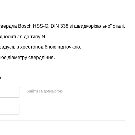
свердла Bosch HSS-G, DIN 338 зі швидкорізальної сталі.
ідноситься до типу N.
радусів з хрестоподібною підточкою.
ює діаметру свердління.
р
Увійти за допомогою