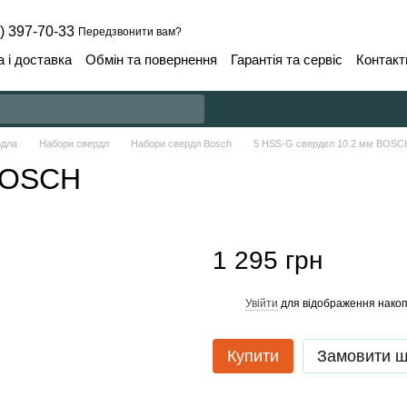
) 397-70-33
Передзвонити вам?
 і доставка
Обмін та повернення
Гарантія та сервіс
Контакт
рдла
Набори свердл
Набори свердл Bosch
5 HSS-G свердел 10.2 мм BOSC
 BOSCH
1 295 грн
Увійти
для відображення накоп
%
Купити
Замовити 