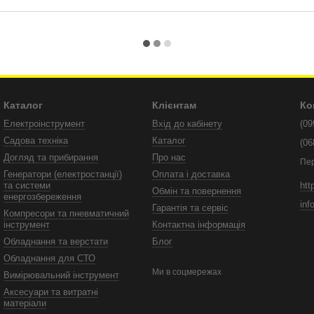
Каталог
Клієнтам
Ко
Електроінструмент
Вхід до кабінету
(09
Садова техніка
Каталог
(06
Догляд та прибирання
Про нас
Пе
Генератори (електростанції)
Оплата і доставка
htt
та системи
Обмін та повернення
енергозбереження
inf
Гарантія та сервіс
Компресори та пневматичний
інструмент
Контактна інформація
Обладнання та верстати
Блог
Обладнання для СТО
Ми в соцмережах
Вимірювальний інструмент
Аксесуари та витратні
матеріали