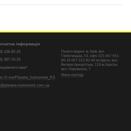
нтактна інформація
9) 106-92-16
Пункти видачі: м. Київ, вул.
Глибочицька, 53, офіс 315 067-551-
8) 397-70-33
80-16 067-513-82-60 м.Одеса, вул.
Велика Арнаутська, 119 м.Херсон,
редзвонити вам?
вул. Паровозна, 7
Мапа проїзду
ps://t.me/Planeta_Instrument_KS
o@planeta-instrument.com.ua