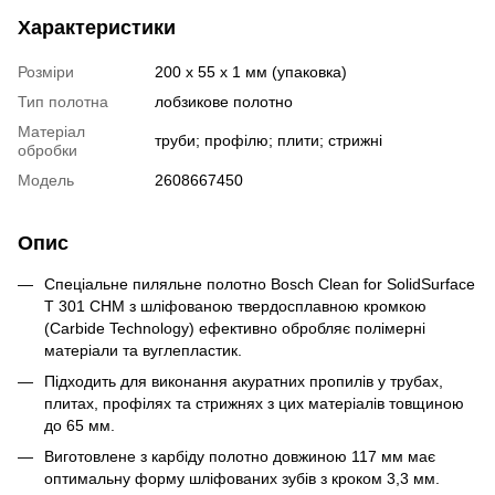
Характеристики
Розміри
200 x 55 x 1 мм (упаковка)
Тип полотна
лобзикове полотно
Матеріал
труби; профілю; плити; стрижні
обробки
Модель
2608667450
Опис
Спеціальне пиляльне полотно Bosch Clean for SolidSurface
T 301 CHM з шліфованою твердосплавною кромкою
(Carbide Technology) ефективно обробляє полімерні
матеріали та вуглепластик.
Підходить для виконання акуратних пропилів у трубах,
плитах, профілях та стрижнях з цих матеріалів товщиною
до 65 мм.
Виготовлене з карбіду полотно довжиною 117 мм має
оптимальну форму шліфованих зубів з кроком 3,3 мм.