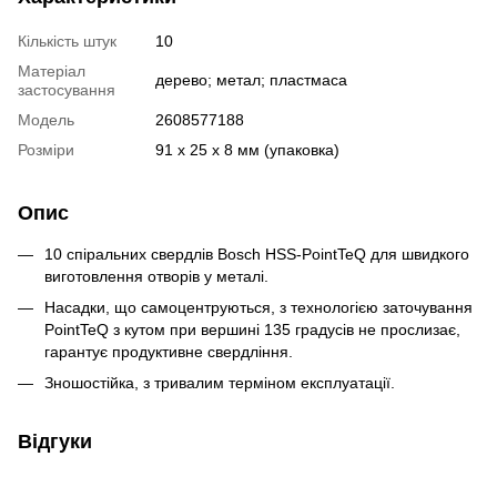
Кількість штук
10
Матеріал
дерево; метал; пластмаса
застосування
Модель
2608577188
Розміри
91 x 25 x 8 мм (упаковка)
Опис
10 спіральних свердлів Bosch HSS-PointTeQ для швидкого
виготовлення отворів у металі.
Насадки, що самоцентруються, з технологією заточування
PointTeQ з кутом при вершині 135 градусів не прослизає,
гарантує продуктивне свердління.
Зношостійка, з тривалим терміном експлуатації.
Відгуки