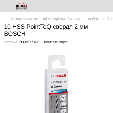
Аксесуари та витратні матеріали
Свердління та буріння
Св
10 HSS PointTeQ свердл 2 мм
BOSCH
Артикул:
2608577188
Написати відгук